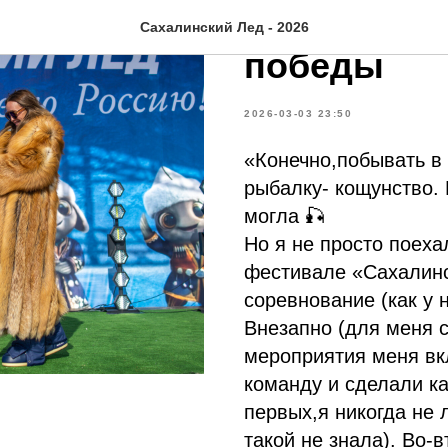
История о
Сахалинский Лед - 2026
победы
2026-03-03 23:50
«Конечно,побывать в
рыбалку- кощунство. 
могла 🎣
Но я не просто поеха
фестивале «Сахалин
соревнование (как у 
Внезапно (для меня с
мероприятия меня вк
команду и сделали ка
первых,я никогда не
такой не знала). Во-