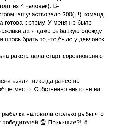
оит из 4 человек). В-
огромная:участвовало 300(!!!) команд.
а готова к этому. У меня не было
 наживки,да я даже рыбацкую одежду
ришлось брать то,что было у девчонок
льна ракета дала старт соревнованию
еня взяли ,никогда ранее не
обще место. Собственно никто ни на

 рыбачка наловила столько рыбы,что
 победителей 🏆 Прикиньте?! 🎉