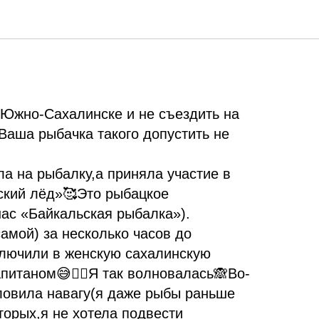
дной неожиданной
 Южно-Сахалинске и не съездить на
Ваша рыбачка такого допустить не
ла на рыбалку,а приняла участие в
ский лёд»🥰Это рыбацкое
нас «Байкальская рыбалка»).
амой) за несколько часов до
лючили в женскую сахалинскую
питаном😅👌🏽Я так волновалась🙈Во-
 ловила навагу(я даже рыбы раньше
вторых,я не хотела подвести